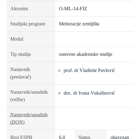
Akronim
O-ML-14-FIZ
Studijski program
Melioracije zemljišta
Modul
Tip studija
osnovne akademske studije
Nastavnik
prof. dr Vladimir Pavlović
(predavač)
Nastavnik/saradnik
doc. dr Ivana Vukašinović
(vežbe)
Nastavnik/saradnik
(DON)
Broj ESPB
6.0
Status
obavezan