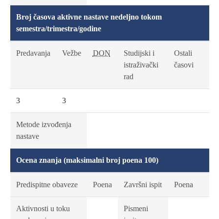
Broj časova aktivne nastave nedeljno tokom
semestra/trimestra/godine
Predavanja
Vežbe
DON
Studijski i
Ostali
istraživački
časovi
rad
3
3
Metode izvođenja
nastave
Ocena znanja (maksimalni broj poena 100)
Predispitne obaveze
Poena
Završni ispit
Poena
Aktivnosti u toku
Pismeni