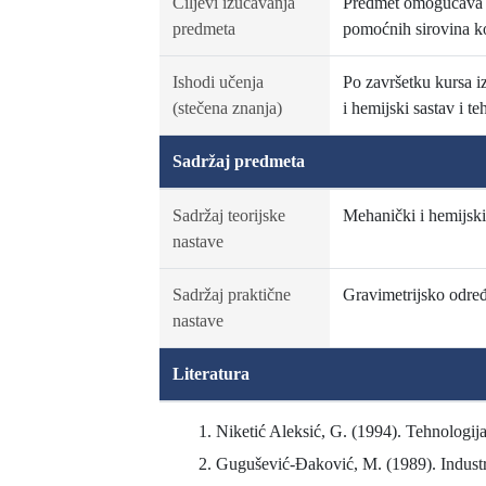
Ciljevi izučavanja
Predmet omogućava st
predmeta
pomoćnih sirovina koj
Ishodi učenja
Po završetku kursa i
(stečena znanja)
i hemijski sastav i t
Sadržaj predmeta
Sadržaj teorijske
Mehanički i hemijski
nastave
Sadržaj praktične
Gravimetrijsko određ
nastave
Literatura
Niketić Aleksić, G. (1994). Tehnologija
Gugušević-Đaković, M. (1989). Industr