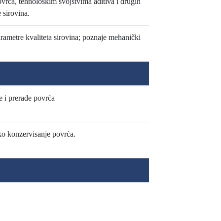
vrća, tehnološkim svojstvima aditiva i drugih
 sirovina.
rametre kvaliteta sirovina; poznaje mehanički
e i prerade povrća
ško konzervisanje povrća.