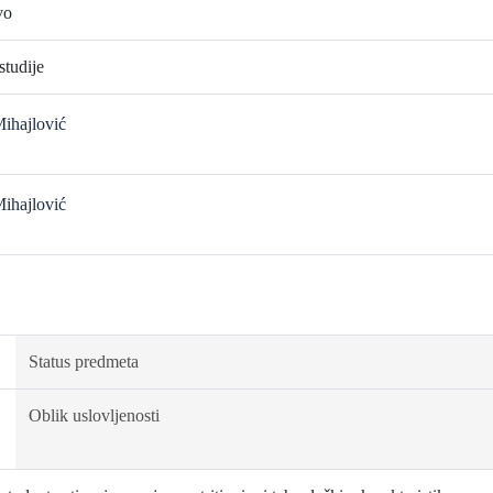
vo
tudije
Mihajlović
Mihajlović
Status predmeta
Oblik uslovljenosti