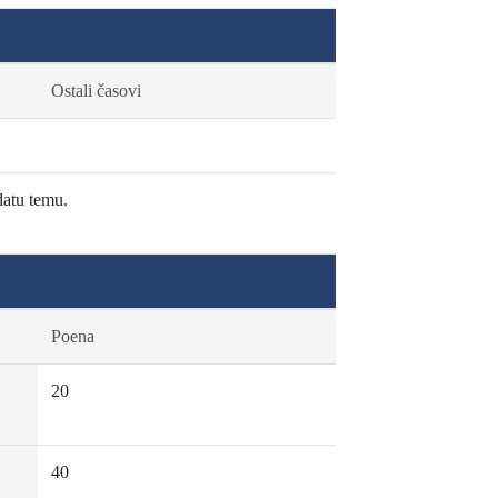
Ostali časovi
datu temu.
Poena
20
40