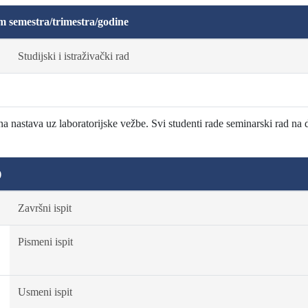
m semestra/trimestra/godine
Studijski i istraživački rad
vna nastava uz laboratorijske vežbe. Svi studenti rade seminarski rad na 
)
Završni ispit
Pismeni ispit
Usmeni ispit