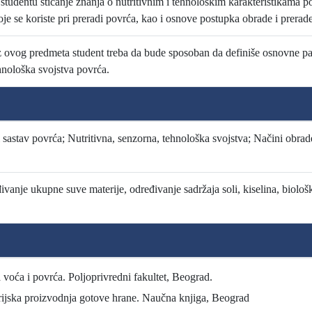
udentu sticanje znanja o nutritivnim i tehnološkim karakteristikama po
e se koriste pri preradi povrća, kao i osnove postupka obrade i prerade
z ovog predmeta student treba da bude sposoban da definiše osnovne pa
ehnološka svojstva povrća.
 sastav povrća; Nutritivna, senzorna, tehnološka svojstva; Načini obrad
ivanje ukupne suve materije, određivanje sadržaja soli, kiselina, biolo
 voća i povrća. Poljoprivredni fakultet, Beograd.
ijska proizvodnja gotove hrane. Naučna knjiga, Beograd