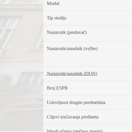
Modul
Tip studija
Nastavnik (predavač)
Nastavnik/saradnik (vežbe)
Nastavnik/saradnik (DON)
Broj ESPB
Uslovljnost drugim predmetima
Ciljevi izučavanja predmeta
Ishodi učenja (stečena znanja)