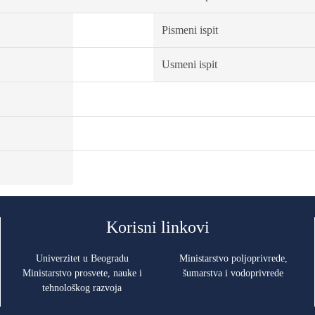
Pismeni ispit
Usmeni ispit
Korisni linkovi
Univerzitet u Beogradu
Ministarstvo poljoprivrede,
Ministarstvo prosvete, nauke i
šumarstva i vodoprivrede
tehnološkog razvoja