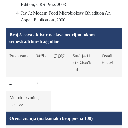
Edition, CRS Press 2003
Jay J.: Modern Food Microbiology 6th edition An
Aspen Publication ,2000
Broj časova aktivne nastave nedeljno tokom
semestra/trimestra/godine
Predavanja
Vežbe
DON
Studijski i
Ostali
istraživački
časovi
rad
4
2
Metode izvođenja
nastave
Ocena znanja (maksimalni broj poena 100)