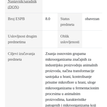
Nastavnik/saradnik
(DON)
Broj ESPB
8.0
Status
obavezan
predmeta
Uslovljnost drugim
Oblik
predmetima
uslovljenosti
Ciljevi izučavanja
Znanja osnovnim grupama
predmeta
mikroorganizama značajnih za
industrijsku proizvodnju animalnih
proizvoda, načina transformacije
sastojaka u hrani, kontrolisanje
prisutne mikroflore u hrani, uloge
mikroorganizama u fermentacionim
procesima u animalnim
proizvodima, karakteristike
patogenih i mikroorganizama koji