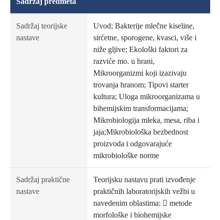
Sadržaj predmeta
Sadržaj teorijske
Uvod; Bakterije mlečne kiseline,
nastave
sirćetne, sporogene, kvasci, više i
niže gljive; Ekološki faktori za
razviće mo. u hrani,
Mikroorganizmi koji izazivaju
trovanja hranom; Tipovi starter
kultura; Uloga mikroorganizama u
bihemijskim transformacijama;
Mikrobiologija mleka, mesa, riba i
jaja;Mikrobiološka bezbednost
proizvoda i odgovarajuće
mikrobiološke norme
Sadržaj praktične
Teorijsku nastavu prati izvođenje
nastave
praktičnih laboratorijskih vežbi u
navedenim oblastima:  metode
morfološke i biohemijske