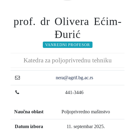
prof. dr Olivera Ećim-
Đurić
VANREDNI PROFESOR
Katedra za poljoprivrednu tehniku
nera@agrif.bg.ac.rs
441-3446
Naučna oblast
Poljoprivredno mašinstvo
Datum izbora
11. septembar 2025.