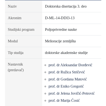
Naziv
Doktorska disertacija 3. deo
Akronim
D-ML-14-DDI3-13
Studijski program
Poljoprivredne nauke
Modul
Melioracije zemljišta
Tip studija
doktorske akademske studije
Nastavnik
prof. dr Aleksandar Đorđević
(predavač)
prof. dr Ružica Stričević
prof. dr Gordana Matović
prof. dr Eniko Gregorić
prof. dr Jelena Jovičić-Petrović
prof. dr Marija Ćosić