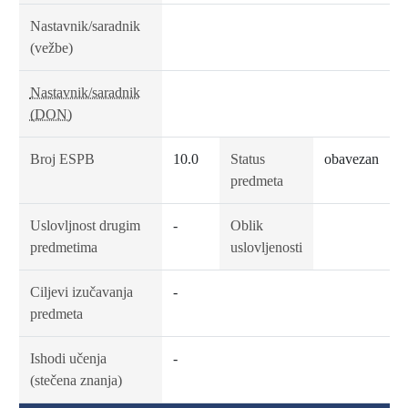
Nastavnik/saradnik
(vežbe)
Nastavnik/saradnik
(DON)
Broj ESPB
10.0
Status
obavezan
predmeta
Uslovljnost drugim
-
Oblik
predmetima
uslovljenosti
Ciljevi izučavanja
-
predmeta
Ishodi učenja
-
(stečena znanja)