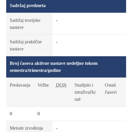
Sadržaj predmeta
Sadržaj teorijske
-
nastave
Sadržaj praktične
-
nastave
Broj časova aktivne nastave nedeljno tokom
semestra/trimestra/godine
Predavanja
Vežbe
DON
Studijski i
Ostali
istraživački
časovi
rad
0
0
Metode izvođenja
-