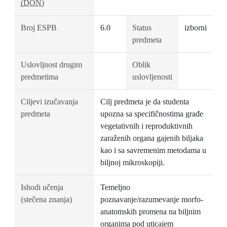
(DON)
Broj ESPB
6.0
Status
izborni
predmeta
Uslovljnost drugim
Oblik
predmetima
uslovljenosti
Ciljevi izučavanja
Cilj predmeta je da studenta
predmeta
upozna sa specifičnostima građe
vegetativnih i reproduktivnih
zaraženih organa gajenih biljaka
kao i sa savremenim metodama u
biljnoj mikroskopiji.
Ishodi učenja
Temeljno
(stečena znanja)
poznavanje/razumevanje morfo-
anatomskih promena na biljnim
organima pod uticajem