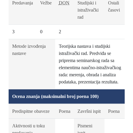
Predavanja
Vežbe
DON
Studijski i
Ostali
istraživački
časovi
rad
3
0
2
Metode izvođenja
Teorijska nastava i studijski
nastave
istraživački rad. Predviđa se
priprema seminarskog rada sa
elementima naučno-istraživačkog
rada: merenja, obrada i analiza
podataka, prezentacija rezultata.
Ocena znanja (maksimalni broj poena 100)
Predispitne obaveze
Poena
Završni ispit
Poena
Aktivnosti u toku
Pismeni
predavanja
ispit