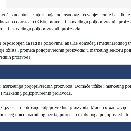
ući studentu sticanje znanja, odnosno razumevanje: teorije i analitike 
dnosa na domaćem tržištu, prometu i marketingu poljoprivrednih proizvod
u i marketingu poljoprivrednih proizvoda.
e osposobljen za rad na poslovima: analize domaćeg i međunarodnog trž
je tržišta i prometa poljoprivrednih proizvoda; u marketing sektoru pol
rednih proizvoda.
 i marketinga poljoprivrednih proizvoda. Domaće tržište i marketing pol
i marketing poljoprivrednih proizvoda.
žnje, cena i potrošnje poljoprivrednih proizvoda. Modeli organizacije t
omaćeg i međunarodnog tržišta, prometa i marketinga poljoprivrednih 