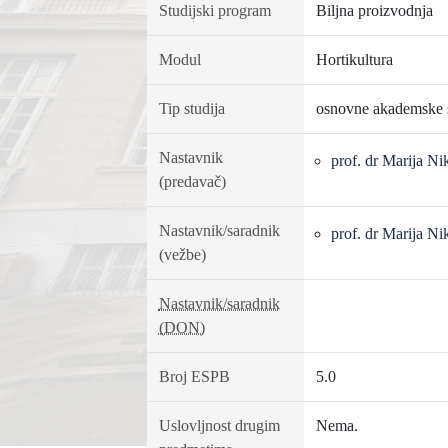
Studijski program
Biljna proizvodnja
Modul
Hortikultura
Tip studija
osnovne akademske s
Nastavnik
prof. dr Marija Ni
(predavač)
Nastavnik/saradnik
prof. dr Marija Ni
(vežbe)
Nastavnik/saradnik
(DON)
Broj ESPB
5.0
Uslovljnost drugim
Nema.