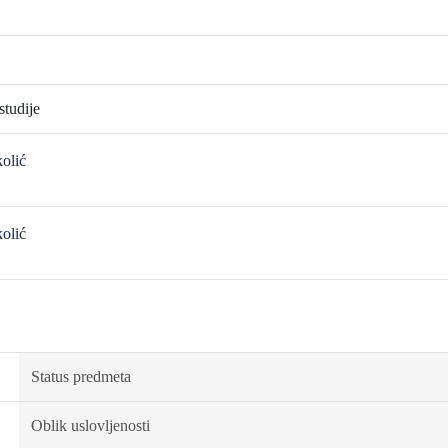
tudije
kolić
kolić
Status predmeta
Oblik uslovljenosti