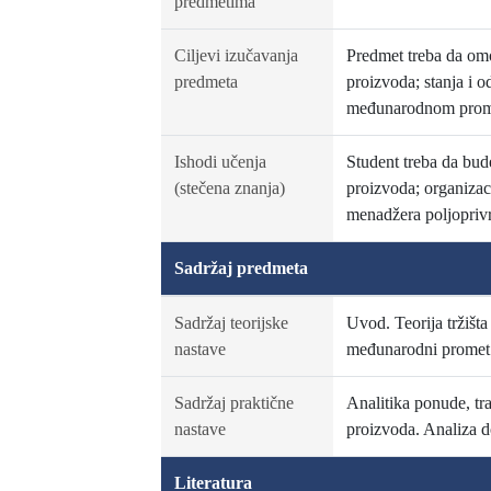
predmetima
Ciljevi izučavanja
Predmet treba da omog
predmeta
proizvoda; stanja i o
međunarodnom promet
Ishodi učenja
Student treba da bud
(stečena znanja)
proizvoda; organizaci
menadžera poljopriv
Sadržaj predmeta
Sadržaj teorijske
Uvod. Teorija tržišta
nastave
međunarodni promet 
Sadržaj praktične
Analitika ponude, tra
nastave
proizvoda. Analiza d
Literatura