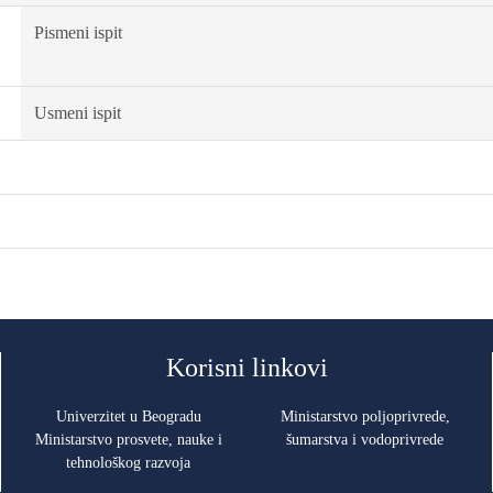
Pismeni ispit
Usmeni ispit
Korisni linkovi
Univerzitet u Beogradu
Ministarstvo poljoprivrede,
Ministarstvo prosvete, nauke i
šumarstva i vodoprivrede
tehnološkog razvoja