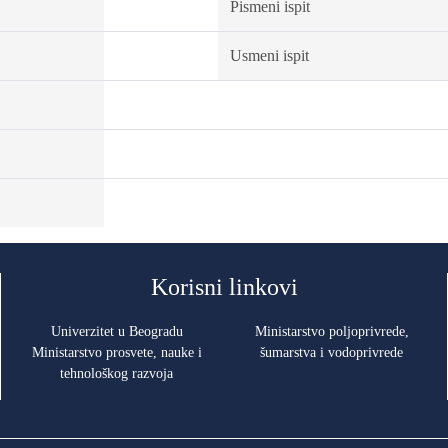
Pismeni ispit
Usmeni ispit
Korisni linkovi
Univerzitet u Beogradu
Ministarstvo poljoprivrede,
Ministarstvo prosvete, nauke i
šumarstva i vodoprivrede
tehnološkog razvoja