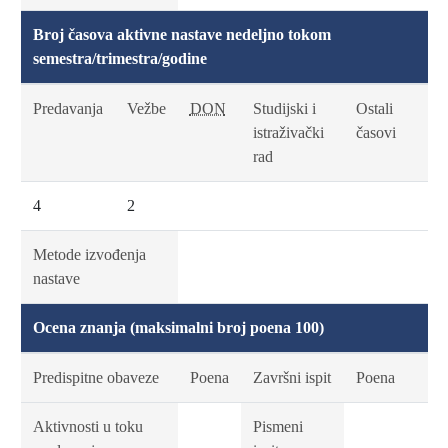
Broj časova aktivne nastave nedeljno tokom
semestra/trimestra/godine
Predavanja
Vežbe
DON
Studijski i
Ostali
istraživački
časovi
rad
4
2
Metode izvođenja
nastave
Ocena znanja (maksimalni broj poena 100)
Predispitne obaveze
Poena
Završni ispit
Poena
Aktivnosti u toku
Pismeni