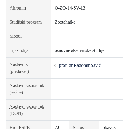
Akronim
O-ZO-14-SV-13
Studijski program
Zootehnika
Modul
Tip studija
osnovne akademske studije
Nastavnik
prof. dr Radomir Savić
(predavač)
Nastavnik/saradnik
(vežbe)
Nastavnik/saradnik
(DON)
Broj ESPB
7.0
Status
obavezan