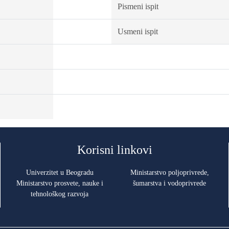
Pismeni ispit
Usmeni ispit
Korisni linkovi
Univerzitet u Beogradu
Ministarstvo poljoprivrede,
Ministarstvo prosvete, nauke i
šumarstva i vodoprivrede
tehnološkog razvoja