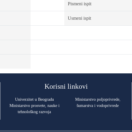
Pismeni ispit
Usmeni ispit
Korisni linkovi
Univerzitet u Beogradu
Ministarstvo poljoprivrede,
Ministarstvo prosvete, nauke i
šumarstva i vodoprivrede
tehnološkog razvoja