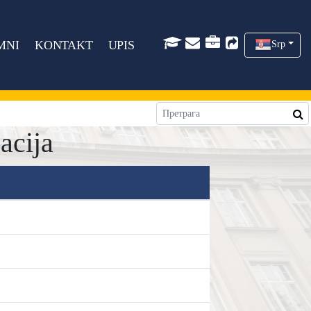
MNI
KONTAKT
UPIS
Srp
acija