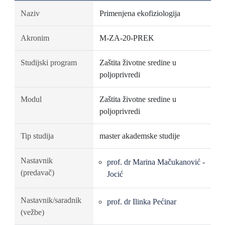
Naziv
Primenjena ekofiziologija
Akronim
M-ZA-20-PREK
Studijski program
Zaštita životne sredine u
poljoprivredi
Modul
Zaštita životne sredine u
poljoprivredi
Tip studija
master akademske studije
Nastavnik
prof. dr Marina Mačukanović -
(predavač)
Jocić
Nastavnik/saradnik
prof. dr Ilinka Pećinar
(vežbe)