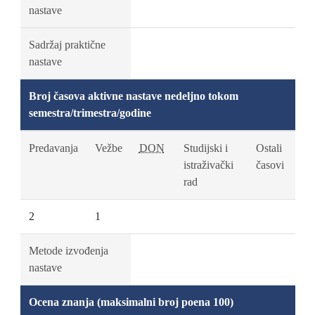
nastave
Sadržaj praktične
nastave
Broj časova aktivne nastave nedeljno tokom
semestra/trimestra/godine
Predavanja
Vežbe
DON
Studijski i
Ostali
istraživački
časovi
rad
2
1
Metode izvođenja
nastave
Ocena znanja (maksimalni broj poena 100)