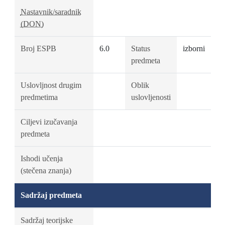
Nastavnik/saradnik
(DON)
Broj ESPB
6.0
Status
izborni
predmeta
Uslovljnost drugim
Oblik
predmetima
uslovljenosti
Ciljevi izučavanja
predmeta
Ishodi učenja
(stečena znanja)
Sadržaj predmeta
Sadržaj teorijske