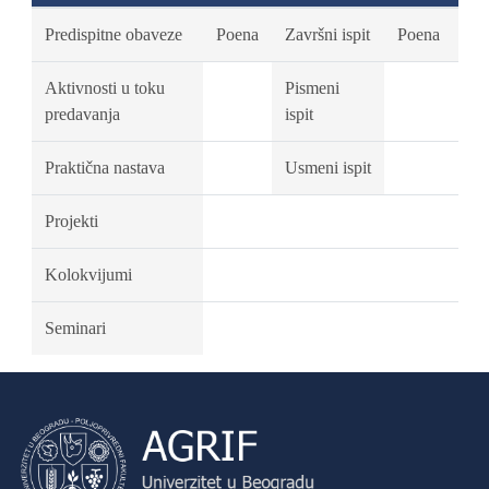
Predispitne obaveze
Poena
Završni ispit
Poena
Aktivnosti u toku
Pismeni
predavanja
ispit
Praktična nastava
Usmeni ispit
Projekti
Kolokvijumi
Seminari