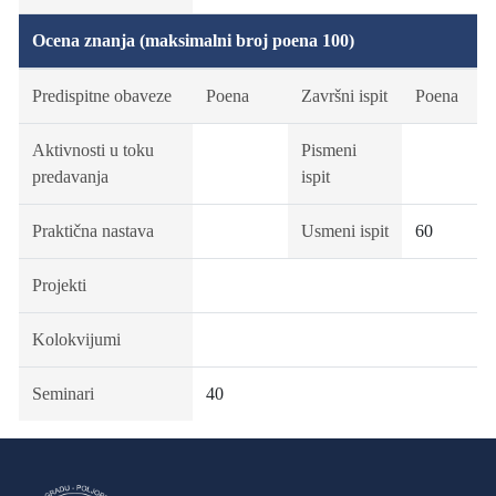
Ocena znanja (maksimalni broj poena 100)
Predispitne obaveze
Poena
Završni ispit
Poena
Aktivnosti u toku
Pismeni
predavanja
ispit
Praktična nastava
Usmeni ispit
60
Projekti
Kolokvijumi
Seminari
40