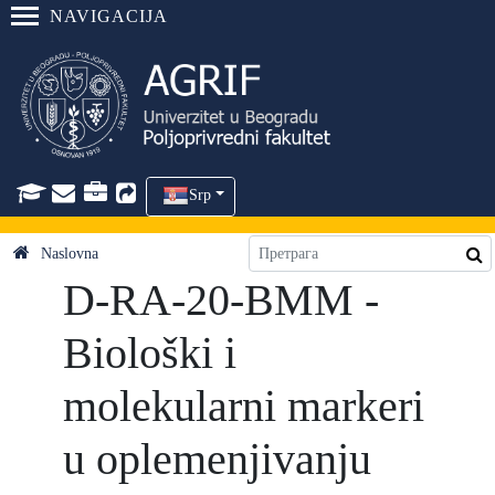
NAVIGACIJA
Srp
Naslovna
D-RA-20-BMM -
Biološki i
molekularni markeri
u oplemenjivanju