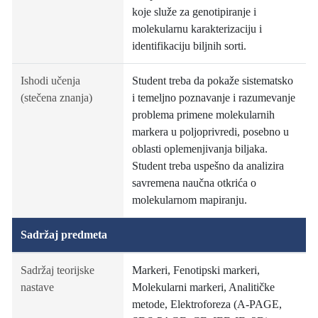
koje služe za genotipiranje i
molekularnu karakterizaciju i
identifikaciju biljnih sorti.
Ishodi učenja
Student treba da pokaže sistematsko
(stečena znanja)
i temeljno poznavanje i razumevanje
problema primene molekularnih
markera u poljoprivredi, posebno u
oblasti oplemenjivanja biljaka.
Student treba uspešno da analizira
savremena naučna otkrića o
molekularnom mapiranju.
Sadržaj predmeta
Sadržaj teorijske
Markeri, Fenotipski markeri,
nastave
Molekularni markeri, Analitičke
metode, Elektroforeza (A-PAGE,