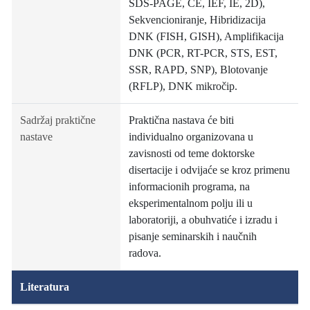
SDS-PAGE, CE, IEF, IE, 2D),
Sekvencioniranje, Hibridizacija
DNK (FISH, GISH), Amplifikacija
DNK (PCR, RT-PCR, STS, EST,
SSR, RAPD, SNP), Blotovanje
(RFLP), DNK mikročip.
Sadržaj praktične
Praktična nastava će biti
nastave
individualno organizovana u
zavisnosti od teme doktorske
disertacije i odvijaće se kroz primenu
informacionih programa, na
eksperimentalnom polju ili u
laboratoriji, a obuhvatiće i izradu i
pisanje seminarskih i naučnih
radova.
Literatura