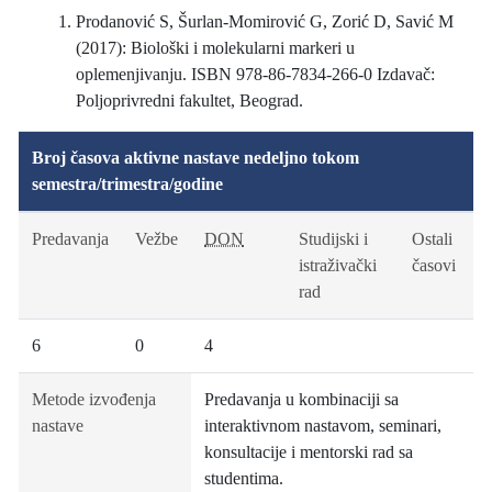
Prodanović S, Šurlan-Momirović G, Zorić D, Savić M
(2017): Biološki i molekularni markeri u
oplemenjivanju. ISBN 978-86-7834-266-0 Izdavač:
Poljoprivredni fakultet, Beograd.
Broj časova aktivne nastave nedeljno tokom
semestra/trimestra/godine
Predavanja
Vežbe
DON
Studijski i
Ostali
istraživački
časovi
rad
6
0
4
Metode izvođenja
Predavanja u kombinaciji sa
nastave
interaktivnom nastavom, seminari,
konsultacije i mentorski rad sa
studentima.