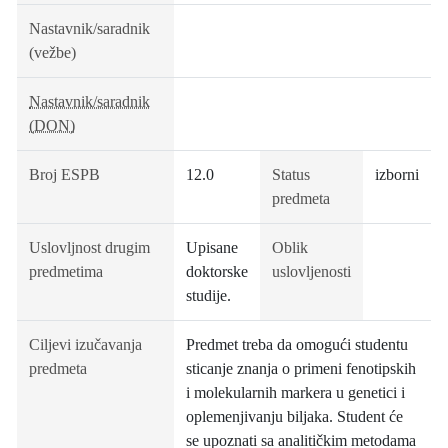
Nastavnik/saradnik
(vežbe)
Nastavnik/saradnik
(DON)
Broj ESPB
12.0
Status
izborni
predmeta
Uslovljnost drugim
Upisane
Oblik
predmetima
doktorske
uslovljenosti
studije.
Ciljevi izučavanja
Predmet treba da omogući studentu
predmeta
sticanje znanja o primeni fenotipskih
i molekularnih markera u genetici i
oplemenjivanju biljaka. Student će
se upoznati sa analitičkim metodama