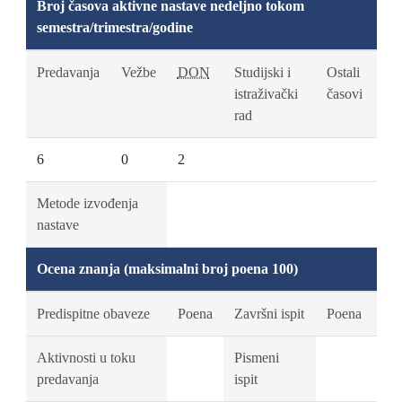
Broj časova aktivne nastave nedeljno tokom
semestra/trimestra/godine
Predavanja
Vežbe
DON
Studijski i
Ostali
istraživački
časovi
rad
6
0
2
Metode izvođenja
nastave
Ocena znanja (maksimalni broj poena 100)
Predispitne obaveze
Poena
Završni ispit
Poena
Aktivnosti u toku
Pismeni
predavanja
ispit