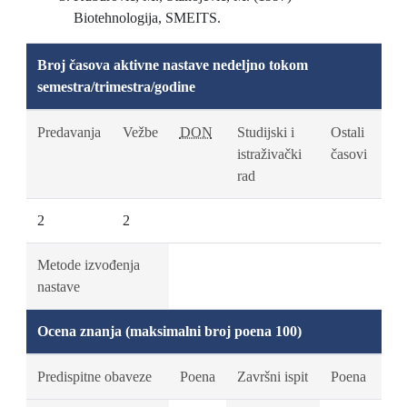
Biotehnologija, SMEITS.
Broj časova aktivne nastave nedeljno tokom
semestra/trimestra/godine
Predavanja
Vežbe
DON
Studijski i
Ostali
istraživački
časovi
rad
2
2
Metode izvođenja
nastave
Ocena znanja (maksimalni broj poena 100)
Predispitne obaveze
Poena
Završni ispit
Poena