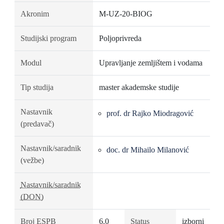
Akronim
M-UZ-20-BIOG
Studijski program
Poljoprivreda
Modul
Upravljanje zemljištem i vodama
Tip studija
master akademske studije
Nastavnik
prof. dr Rajko Miodragović
(predavač)
Nastavnik/saradnik
doc. dr Mihailo Milanović
(vežbe)
Nastavnik/saradnik
(DON)
Broj ESPB
6.0
Status
izborni