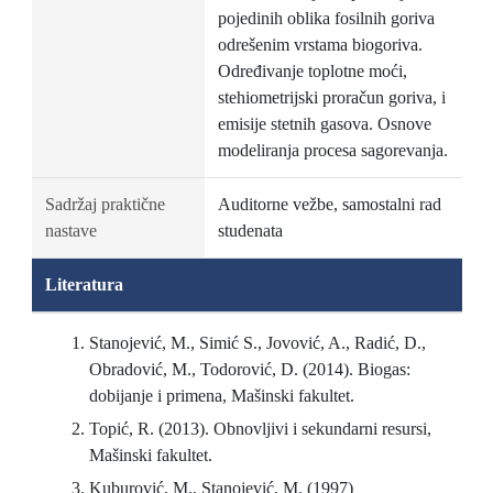
pojedinih oblika fosilnih goriva
odrešenim vrstama biogoriva.
Određivanje toplotne moći,
stehiometrijski proračun goriva, i
emisije stetnih gasova. Osnove
modeliranja procesa sagorevanja.
Sadržaj praktične
Auditorne vežbe, samostalni rad
nastave
studenata
Literatura
Stanojević, M., Simić S., Jovović, A., Radić, D.,
Obradović, M., Todorović, D. (2014). Biogas:
dobijanje i primena, Mašinski fakultet.
Topić, R. (2013). Obnovljivi i sekundarni resursi,
Mašinski fakultet.
Kuburović, M., Stanojević, M. (1997)