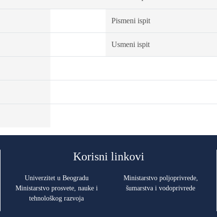
Pismeni ispit
Usmeni ispit
Korisni linkovi
Univerzitet u Beogradu
Ministarstvo poljoprivrede,
Ministarstvo prosvete, nauke i
šumarstva i vodoprivrede
tehnološkog razvoja