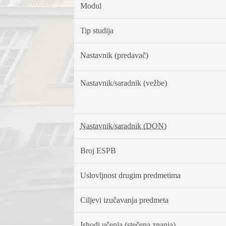
Modul
Tip studija
Nastavnik (predavač)
Nastavnik/saradnik (vežbe)
Nastavnik/saradnik (DON)
Broj ESPB
Uslovljnost drugim predmetima
Ciljevi izučavanja predmeta
Ishodi učenja (stečena znanja)