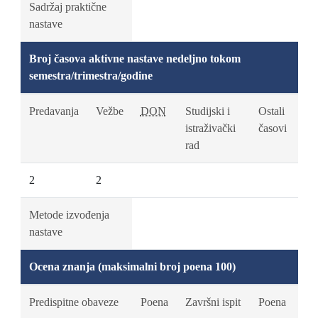
Sadržaj praktične
nastave
Broj časova aktivne nastave nedeljno tokom
semestra/trimestra/godine
Predavanja
Vežbe
DON
Studijski i
Ostali
istraživački
časovi
rad
2
2
Metode izvođenja
nastave
Ocena znanja (maksimalni broj poena 100)
Predispitne obaveze
Poena
Završni ispit
Poena