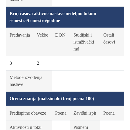
Broj časova aktivne nastave nedeljno tokom
semestra/trimestra/godine
Predavanja
Vežbe
DON
Studijski i
Ostali
istraživački
časovi
rad
3
2
Metode izvođenja
nastave
Ocena znanja (maksimalni broj poena 100)
Predispitne obaveze
Poena
Završni ispit
Poena
Aktivnosti u toku
Pismeni