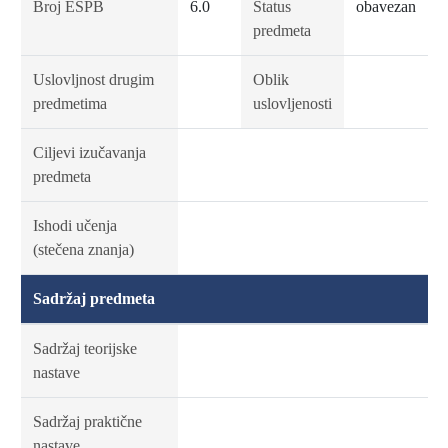
Broj ESPB
6.0
Status
obavezan
predmeta
Uslovljnost drugim
Oblik
predmetima
uslovljenosti
Ciljevi izučavanja
predmeta
Ishodi učenja
(stečena znanja)
Sadržaj predmeta
Sadržaj teorijske
nastave
Sadržaj praktične
nastave