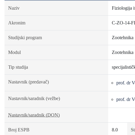
Naziv
Fiziologija 
Akronim
C-ZO-14-F
Studijski program
Zootehnika
Modul
Zootehnika
Tip studija
specijalisti
Nastavnik (predavač)
prof. dr 
Nastavnik/saradnik (vežbe)
prof. dr 
Nastavnik/saradnik (DON)
Broj ESPB
8.0
St