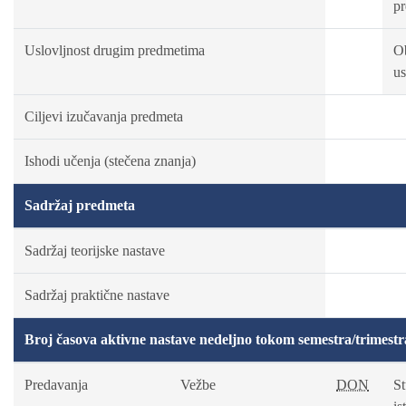
p
Uslovljnost drugim predmetima
O
us
Ciljevi izučavanja predmeta
Ishodi učenja (stečena znanja)
Sadržaj predmeta
Sadržaj teorijske nastave
Sadržaj praktične nastave
Broj časova aktivne nastave nedeljno tokom semestra/trimestr
Predavanja
Vežbe
DON
St