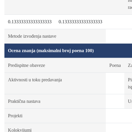
is
ra
0.13333333333333333
0.13333333333333333
Metode izvođenja nastave
Ocena znanja (maksimalni broj poena 100)
Predispitne obaveze
Poena
Za
Aktivnosti u toku predavanja
P
is
Praktična nastava
Us
Projekti
Kolokvijumi