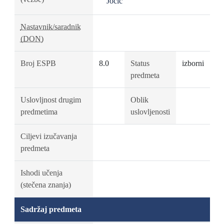
Jocić
Nastavnik/saradnik
(DON)
Broj ESPB
8.0
Status
izborni
predmeta
Uslovljnost drugim
Oblik
predmetima
uslovljenosti
Ciljevi izučavanja
predmeta
Ishodi učenja
(stečena znanja)
Sadržaj predmeta