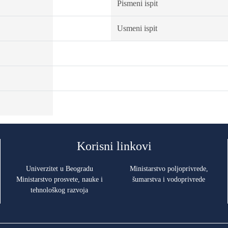
Pismeni ispit
Usmeni ispit
Korisni linkovi
Univerzitet u Beogradu
Ministarstvo poljoprivrede,
Ministarstvo prosvete, nauke i
šumarstva i vodoprivrede
tehnološkog razvoja