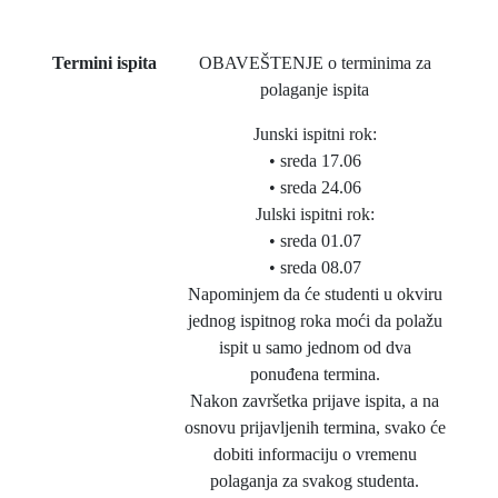
Termini ispita
OBAVEŠTENJE o terminima za
polaganje ispita
Junski ispitni rok:
• sreda 17.06
• sreda 24.06
Julski ispitni rok:
• sreda 01.07
• sreda 08.07
Napominjem da će studenti u okviru
jednog ispitnog roka moći da polažu
ispit u samo jednom od dva
ponuđena termina.
Nakon završetka prijave ispita, a na
osnovu prijavljenih termina, svako će
dobiti informaciju o vremenu
polaganja za svakog studenta.