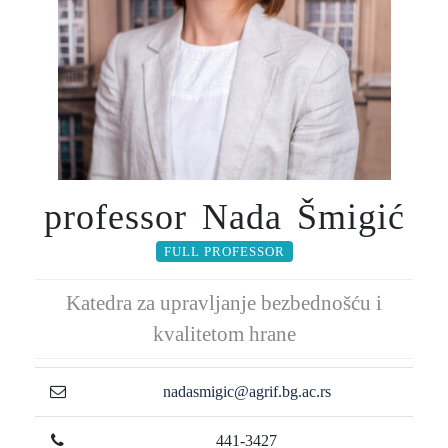
professor Nada Šmigić
FULL PROFESSOR
Katedra za upravljanje bezbednošću i
kvalitetom hrane
nadasmigic@agrif.bg.ac.rs
441-3427