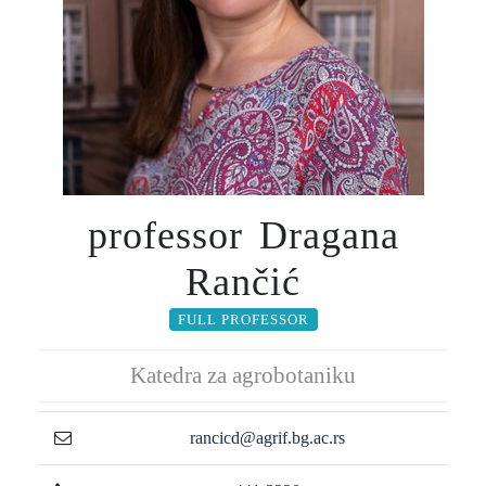
professor Dragana
Rančić
FULL PROFESSOR
Katedra za agrobotaniku
rancicd@agrif.bg.ac.rs