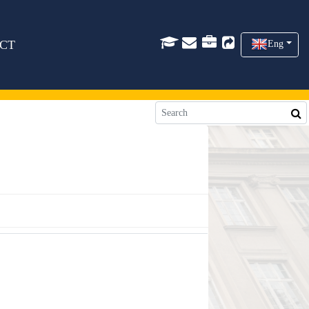
CT
Eng