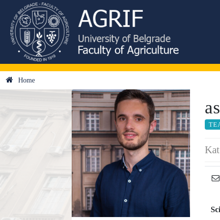
Home
as
TE
Kat
Sc