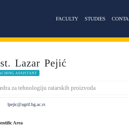
FACULTY
STUDIES
CONTA
st. Lazar Pejić
ACHING ASSISTANT
edra za tehnologiju ratarskih proizvoda
lpejic@agrif.bg.ac.rs
ientific Area