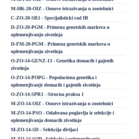
M-HK-20-OIZ - Osnove istrazivanja u zootehnici
C-ZO-20-SR1 - Specijalisticki rad IR
D-ZO-20-PGM - Primena genetskih markera u
oplemenjivanju zivotinja
D-FM-20-PGM - Primena genetskih markera u
oplemenjivanju zivotinja
O-ZO-14-GENZ-13 - Genetika domacih i gajenih
zivotinja
O-ZO-14-POPG - Populaciona genetika i
oplemenjivanje domacih i gajenih zivotinja
O-ZO-14-SPR1 - Strucna praksa 1
M-ZO-14-OIZ - Osnove istrazivanja u zootehnici
M-ZO-14-PSO - Odabrana poglavlja iz selekcije i
oplemenjivanja domacih zivotinja
M-ZO-14-SD - Selekcija divljaci
M-ZO-14-SOP - Selekcija i oplemenjivanje