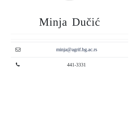
Minja Dučić
minja@agrif.bg.ac.rs
441-3331