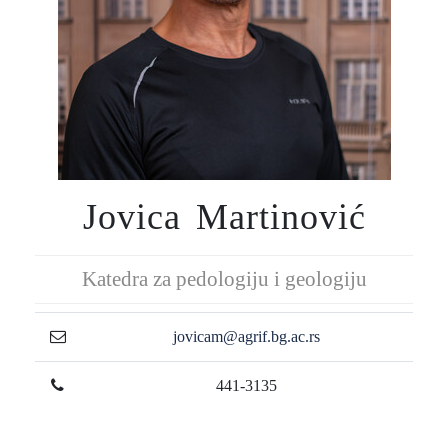
Jovica Martinović
Katedra za pedologiju i geologiju
jovicam@agrif.bg.ac.rs
441-3135