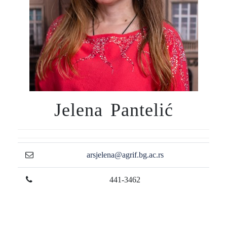
Jelena Pantelić
arsjelena@agrif.bg.ac.rs
441-3462