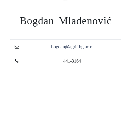
Bogdan Mladenović
bogdan@agrif.bg.ac.rs
441-3164