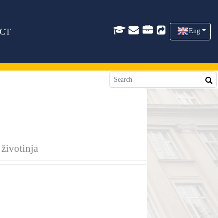
CT
Eng
 životinja