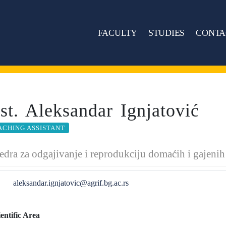
FACULTY
STUDIES
CONTA
sst. Aleksandar Ignjatović
ACHING ASSISTANT
edra za odgajivanje i reprodukciju domaćih i gajenih
aleksandar.ignjatovic@agrif.bg.ac.rs
ientific Area